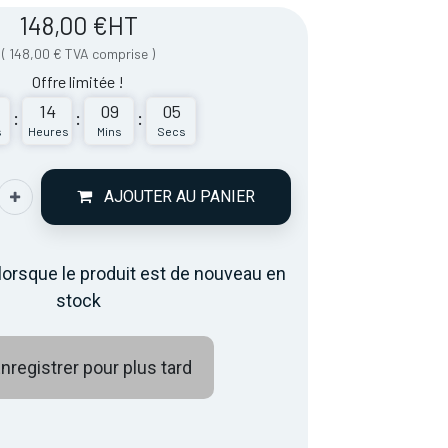
148,00
€
HT
(
148,00
€
TVA comprise
)
Offre limitée !
14
09
05
:
:
:
s
Heures
Mins
Secs
AJOUTER AU PANIER
lorsque le produit est de nouveau en
stock
nregistrer pour plus tard