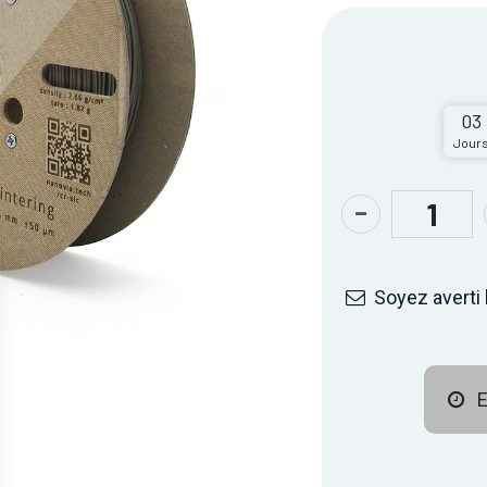
03
Jour
Soyez averti 
E