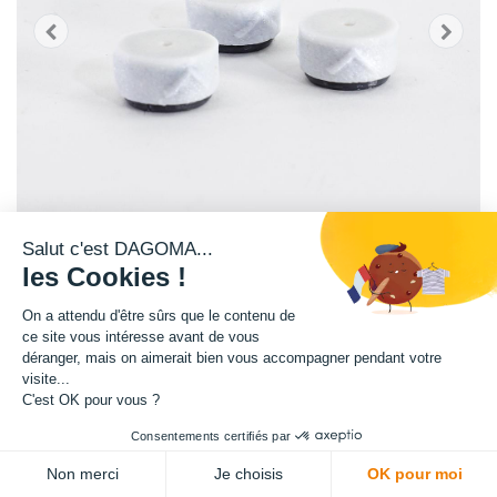
Salut c'est DAGOMA...
les Cookies !
On a attendu d'être sûrs que le contenu de
Lot de 3 filtres nettoyants.
ce site vous intéresse avant de vous
déranger, mais on aimerait bien vous accompagner pendant votre
visite...
Ils permettent de simplifier l'impression de vos filaments, garantissent un
C'est OK pour vous ?
passage propre et optimum dans votre imprimante 3D.
Le filtre s'installe en amont de l'extrudeur, et permet un nettoyage du
Consentements certifiés par
filament avant son utilisation.
Non merci
Je choisis
OK pour moi