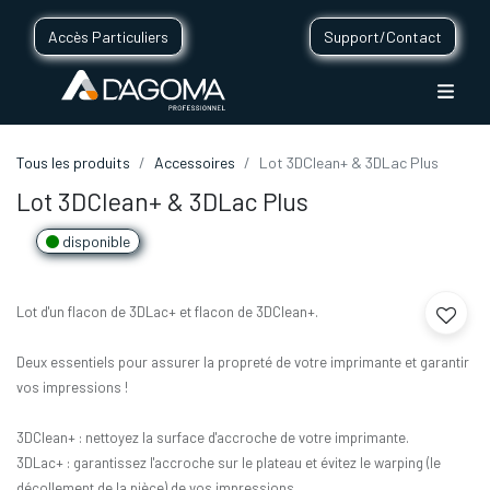
Accès Particuliers
Support/Contact
Tous les produits
Accessoires
Lot 3DClean+ & 3DLac Plus
Lot 3DClean+ & 3DLac Plus
disponible
Lot d'un flacon de 3DLac+ et flacon de 3DClean+.
Deux essentiels pour assurer la propreté de votre imprimante et garantir
vos impressions !
3DClean+ : nettoyez la surface d'accroche de votre imprimante.
3DLac+ : garantissez l'accroche sur le plateau et évitez le warping (le
décollement de la pièce) de vos impressions.