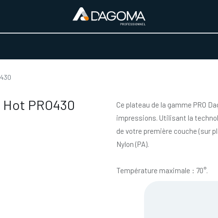
URS D'ACTIVITÉ
REALISATIONS
A PROPOS
BOUTIQUE
O430
k Hot PRO430
Ce plateau de la gamme PRO Dago
impressions. Utilisant la techn
de votre première couche (sur plat
Nylon (PA).
Température maximale : 70°.