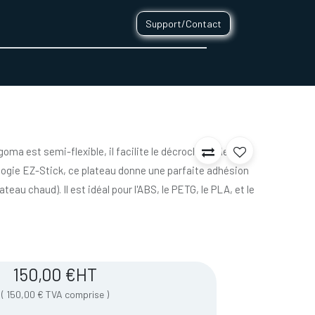
Support/Contact
0
CONTACT
ma est semi-flexible, il facilite le décrochage de vos
ologie EZ-Stick, ce plateau donne une parfaite adhésion
eau chaud). Il est idéal pour l'ABS, le PETG, le PLA, et le
150,00
€
HT
(
150,00
€
TVA comprise
)