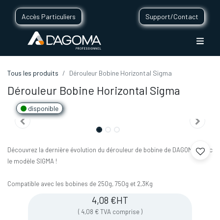
Accès Particuliers
Support/Contact
Tous les produits
Dérouleur Bobine Horizontal Sigma
Dérouleur Bobine Horizontal Sigma
disponible
Découvrez la dernière évolution du dérouleur de bobine de DAGOMA, avec
le modèle SIGMA !
Compatible avec les bobines de 250g, 750g et 2,3Kg
4,08
€
HT
(
4,08
€
TVA comprise
)