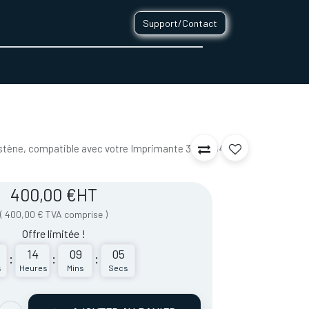
Support/Contact
0
CONTACT
stène, compatible avec votre Imprimante 3D PRO430 de
400,00
€
HT
(
400,00
€
TVA comprise
)
Offre limitée !
14
09
05
:
:
:
s
Heures
Mins
Secs