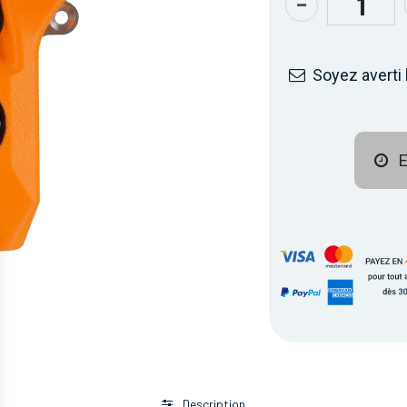
Soyez averti 
E
Description