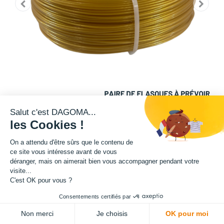
Salut c'est DAGOMA...
les Cookies !
Filament éco-conçu, reconnu pour sa facilité d’impression, à base de
On a attendu d'être sûrs que le contenu de
PLA recyclé et recyclable, issu de la production française (chez notre
ce site vous intéresse avant de vous
partenaire Francofil en Seine-Maritime).
déranger, mais on aimerait bien vous accompagner pendant votre
visite...
Bobine de 500g.
C'est OK pour vous ?
Note : pour utiliser ce produit, il est nécessaire de prévoir une paire de
Consentements certifiés par
flasques, disponible dans notre boutique en ligne.
Non merci
Je choisis
OK pour moi