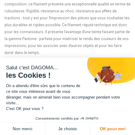
composition, ce filament présente une exceptionnelle qualité en terme de
robustesse. Rigidité, résistance au choc, résistance aux effets de
tractions : tout y est pour l'impression des pièces que vous souhaitez les
plus durables et rigides possible. Ce filament réputé technique est donc
pour les connaisseurs. Il présente l'avantage d'une teinte faisant partie de
la gamme Pantone : parfaite pour maitriser le rendu des couleurs de vos
impressions, pour les associer avec d'autres objets et pour les faire
durer dans le temps.
Matière : PA12-GF
Salut c'est DAGOMA...
les Cookies !
Diamètre : 1.75 mm
On a attendu d'être sûrs que le contenu de
ce site vous intéresse avant de vous
Grammage : 3000 g
déranger, mais on aimerait bien vous accompagner pendant votre
visite...
Couleur : Jaune D'Oeuf
C'est OK pour vous ?
Consentements certifiés par
Facilité d'utilisation : Intermédiaire
Non merci
Je choisis
OK pour moi