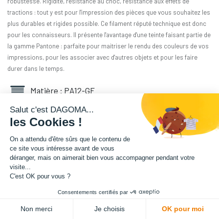
robustesse. Rigidité, résistance au choc, résistance aux effets de
tractions : tout y est pour l'impression des pièces que vous souhaitez les
plus durables et rigides possible. Ce filament réputé technique est donc
pour les connaisseurs. Il présente l'avantage d'une teinte faisant partie de
la gamme Pantone : parfaite pour maitriser le rendu des couleurs de vos
impressions, pour les associer avec d'autres objets et pour les faire
durer dans le temps.
Matière : PA12-GF
Salut c'est DAGOMA...
Diamètre : 1.75 mm
les Cookies !
Grammage : 3000 g
On a attendu d'être sûrs que le contenu de
ce site vous intéresse avant de vous
déranger, mais on aimerait bien vous accompagner pendant votre
Couleur : Bleu Paon
visite...
C'est OK pour vous ?
Facilité d'utilisation : Intermédiaire
Consentements certifiés par
341,67
€
HT
Non merci
Je choisis
OK pour moi