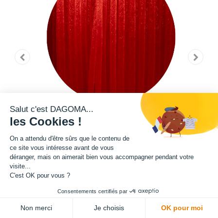
Salut c'est DAGOMA...
les Cookies !
On a attendu d'être sûrs que le contenu de
ce site vous intéresse avant de vous
déranger, mais on aimerait bien vous accompagner pendant votre
visite...
C'est OK pour vous ?
Cette bobine de filament de la teinte Pantone 3546 C fait partie de notre
Consentements certifiés par
gamme de filament PRO. Grâce à un ajout de microfibre de verre dans sa
ADD TO CART
Non merci
Je choisis
OK pour moi
composition, ce filament présente une exceptionnelle qualité en terme de