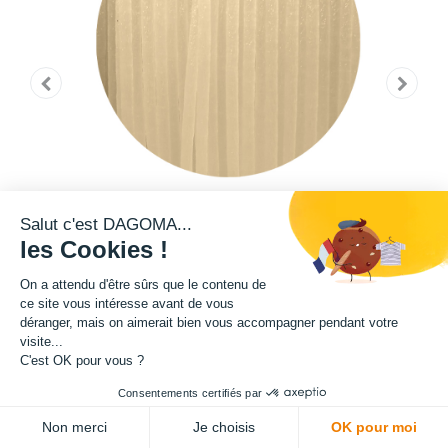
Salut c'est DAGOMA...
les Cookies !
On a attendu d'être sûrs que le contenu de
ce site vous intéresse avant de vous
déranger, mais on aimerait bien vous accompagner pendant votre
visite...
Cette bobine de filament de la teinte Pantone 13-1009 TPG fait partie de
C'est OK pour vous ?
notre gamme de filament PRO. Grâce à un ajout de microfibre de verre
Consentements certifiés par
dans sa composition, ce filament présente une exceptionnelle qualité en
ADD TO CART
terme de robustesse. Rigidité, résistance au choc, résistance aux effets
Non merci
Je choisis
OK pour moi
de tractions : tout y est pour l'impression des pièces que vous souhaitez