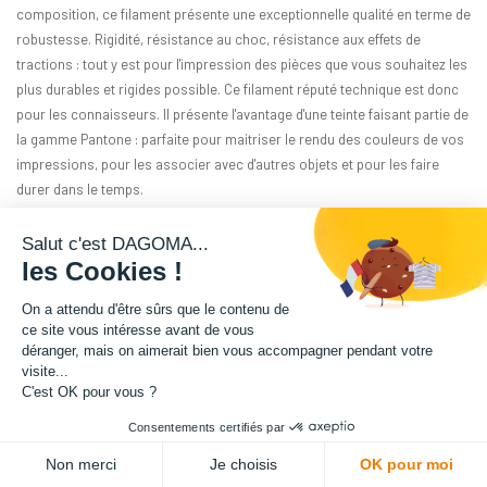
composition, ce filament présente une exceptionnelle qualité en terme de
robustesse. Rigidité, résistance au choc, résistance aux effets de
tractions : tout y est pour l'impression des pièces que vous souhaitez les
plus durables et rigides possible. Ce filament réputé technique est donc
pour les connaisseurs. Il présente l'avantage d'une teinte faisant partie de
la gamme Pantone : parfaite pour maitriser le rendu des couleurs de vos
impressions, pour les associer avec d'autres objets et pour les faire
durer dans le temps.
Matière : PA12-GF
Salut c'est DAGOMA...
les Cookies !
Diamètre : 1.75 mm
On a attendu d'être sûrs que le contenu de
ce site vous intéresse avant de vous
Grammage : 1800 g
déranger, mais on aimerait bien vous accompagner pendant votre
visite...
Couleur : Rouge Fluo Translucide
C'est OK pour vous ?
Consentements certifiés par
Facilité d'utilisation : Intermédiaire
Non merci
Je choisis
OK pour moi