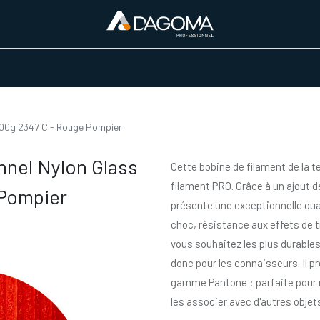
URS D'ACTIVITÉ
REALISATIONS
A PROPOS
BOUTIQUE
800g 2347 C - Rouge Pompier
nnel Nylon Glass
Cette bobine de filament de la 
filament PRO. Grâce à un ajout d
 Pompier
présente une exceptionnelle qua
choc, résistance aux effets de t
vous souhaitez les plus durables
donc pour les connaisseurs. Il pr
gamme Pantone : parfaite pour m
les associer avec d'autres objets