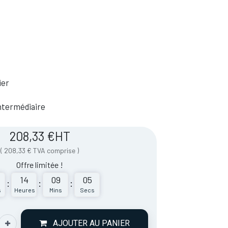
ier
 Intermédiaire
208,33
€
HT
(
208,33
€
TVA comprise
)
Offre limitée !
14
09
05
:
:
:
s
Heures
Mins
Secs
AJOUTER AU PANIER