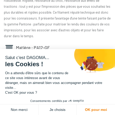
robustesse. Rigidité, résistance au choc, résistance aux effets de
tractions : tout y est pour l'impression des pièces que vous souhaitez les
plus durables et rigides possible. Ce filament réputé technique est donc
pour les connaisseurs. Il présente l'avantage d'une teinte faisant partie de
la gamme Pantone : parfaite pour maitriser le rendu des couleurs de vos
impressions, pour les associer avec d'autres objets et pour les faire
durer dans le temps.
Matière : PA12-GF
Salut c'est DAGOMA...
Diamètre : 1.75 mm
les Cookies !
Grammage : 500 g
On a attendu d'être sûrs que le contenu de
ce site vous intéresse avant de vous
déranger, mais on aimerait bien vous accompagner pendant votre
Couleur : Rouge Cerise
visite...
C'est OK pour vous ?
Facilité d'utilisation : Intermédiaire
Consentements certifiés par
66,66
€
HT
Non merci
Je choisis
OK pour moi