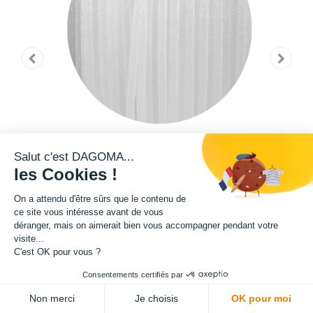
Salut c'est DAGOMA...
les Cookies !
On a attendu d'être sûrs que le contenu de
ce site vous intéresse avant de vous
déranger, mais on aimerait bien vous accompagner pendant votre
visite...
Cette bobine de filament de la teinte Pantone 11-4001 TPG fait partie de
C'est OK pour vous ?
notre gamme de filament PRO. Grâce à un ajout de microfibre de verre
Consentements certifiés par
dans sa composition, ce filament présente une exceptionnelle qualité en
ADD TO CART
terme de robustesse. Rigidité, résistance au choc, résistance aux effets
Non merci
Je choisis
OK pour moi
de tractions : tout y est pour l'impression des pièces que vous souhaitez