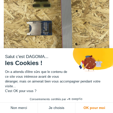
Salut c'est DAGOMA...
les Cookies !
On a attendu d'être sûrs que le contenu de
ce site vous intéresse avant de vous
1 lecteur SD
déranger, mais on aimerait bien vous accompagner pendant votre
1 nappe
visite...
1 adaptateur
C'est OK pour vous ?
pour les fans d'électronique qui souhaitent aller plus loin.
Consentements certifiés par
13,33
€
HT
ADD TO CART
Non merci
Je choisis
OK pour moi
(
13,33
€
TVA comprise
)