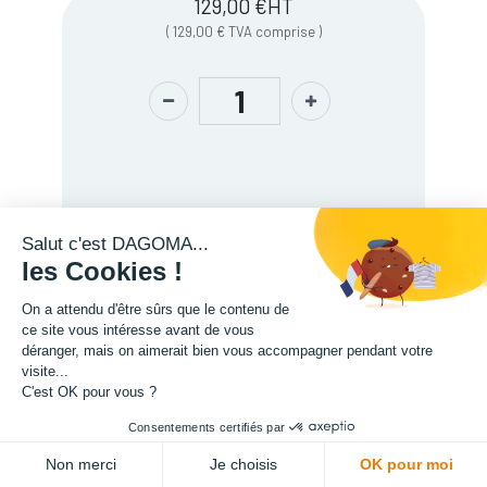
129,00
€
HT
(
129,00
€
TVA comprise
)
Salut c'est DAGOMA...
les Cookies !
On a attendu d'être sûrs que le contenu de
Description
ce site vous intéresse avant de vous
déranger, mais on aimerait bien vous accompagner pendant votre
visite...
C'est OK pour vous ?
Consentements certifiés par
ADD TO CART
Non merci
Je choisis
OK pour moi
L'expertise de la fabrication additive francaise, au service de vos