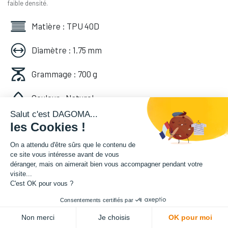
faible densité.
Matière : TPU 40D
Diamètre : 1.75 mm
Grammage : 700 g
Couleur : Naturel
Salut c'est DAGOMA...
Facilité d'utilisation : Intermédiaire
les Cookies !
On a attendu d'être sûrs que le contenu de
65,00
€
HT
ce site vous intéresse avant de vous
(
65,00
€
TVA comprise
)
déranger, mais on aimerait bien vous accompagner pendant votre
visite...
C'est OK pour vous ?
Consentements certifiés par
ADD TO CART
Non merci
Je choisis
OK pour moi