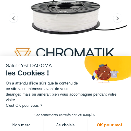
Salut c'est DAGOMA...
les Cookies !
On a attendu d'être sûrs que le contenu de
ce site vous intéresse avant de vous
déranger, mais on aimerait bien vous accompagner pendant votre
Cette bobine de filament teinte blanche fait partie de notre gamme de
visite...
filament PRO. Filament en PETG, il est très populaire dans le monde de
C'est OK pour vous ?
l'impression 3D car il présente une belle résistance à la chaleur tout en
Consentements certifiés par
étant relativement simple à imprimer.
Non merci
Je choisis
OK pour moi
Matière : PETG