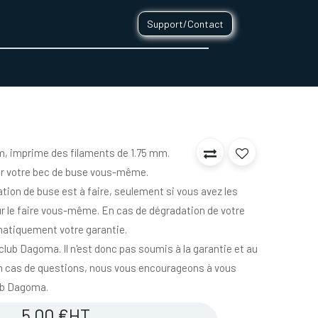
Support/Contact
0
CONTACT
m, imprime des filaments de 1.75 mm.
 votre bec de buse vous-même.
ation de buse est à faire, seulement si vous avez les
 le faire vous-même. En cas de dégradation de votre
atiquement votre garantie.
 club Dagoma. Il n'est donc pas soumis à la garantie et au
 cas de questions, nous vous encourageons à vous
ub Dagoma.
5,00
€
HT