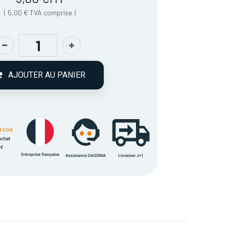
(
5,00
€
TVA comprise
)
AJOUTER AU PANIER