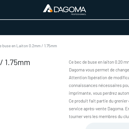
URS D'ACTIVITÉ
REALISATIONS
A PROPOS
BOUTIQUE
e buse en Laiton 0.2mm / 1.75mm
 / 1.75mm
Ce bec de buse en laiton 0.20 m
Dagoma vous permet de changer
Attention l'opération de modific
connaissances nécessaires pour
imprimante, vous perdrez autom
Ce produit fait partie du grenier
service après-vente Dagoma. En
tourner vers les membres du cl