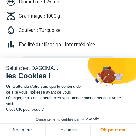
Diamètre : 1.75 mm
Grammage : 1000 g
Couleur : Turquoise
Facilité d'utilisation : Intermédiaire
29,16
€
HT
(
29,16
€
TVA comprise
)
Salut c'est DAGOMA...
les Cookies !
On a attendu d'être sûrs que le contenu de
ce site vous intéresse avant de vous
déranger, mais on aimerait bien vous accompagner pendant votre
visite...
C'est OK pour vous ?
Consentements certifiés par
ADD TO CART
Non merci
Je choisis
OK pour moi