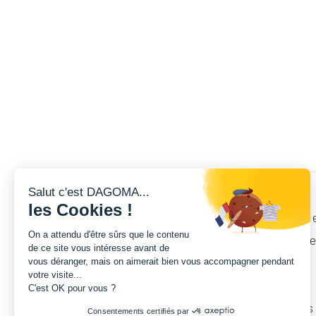
Salut c'est DAGOMA...
les Cookies !
On vous offre avec votre Disco Ultimate 
On a attendu d'être sûrs que le contenu
jours, c’est la durée nécessaire pour p
de ce site vous intéresse avant de
vous déranger, mais on aimerait bien vous accompagner pendant
votre visite...
C'est OK pour vous ?
On a décidé d’inclure gratuitement da
Consentements certifiés par