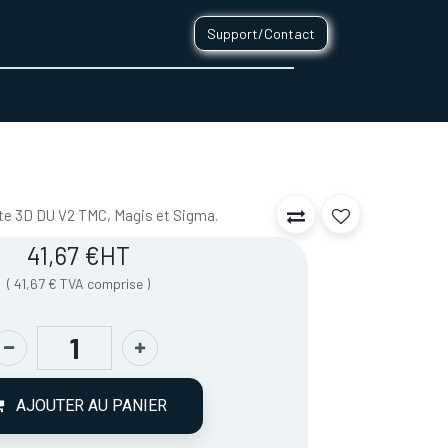
Support/Contact
0
CONTACT
nte 3D DU V2 TMC, Magis et Sigma.
41,67
€
HT
(
41,67
€
TVA comprise
)
AJOUTER AU PANIER