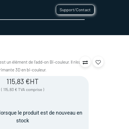
Support/Contact
0
CONTACT
st un élément de l'add-on Bi-couleur. Il n'est pas
rimante 3D en bi-couleur.
115,83
€
HT
(
115,83
€
TVA comprise
)
lorsque le produit est de nouveau en
stock