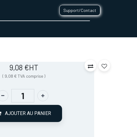
Support/Contact
0
CONTACT
9,08
€
HT
(
9,08
€
TVA comprise
)
AJOUTER AU PANIER