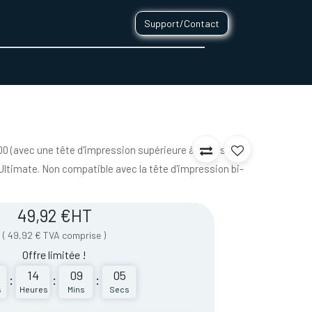
Support/Contact
0
CONTACT
 (avec une tête d'impression supérieure à la version
o Ultimate. Non compatible avec la tête d'impression bi-
49,92
€
HT
(
49,92
€
TVA comprise
)
Offre limitée !
14
09
05
:
:
:
s
Heures
Mins
Secs