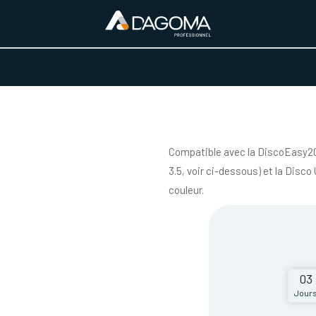
URS D'ACTIVITÉ
REALISATIONS
A PROPOS
BOUTIQUE
Compatible avec la DiscoEasy200
3.5, voir ci-dessous) et la Disc
couleur.
03
Jour