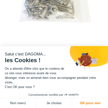
Salut c'est DAGOMA...
les Cookies !
5,00
€
HT
(
5,00
€
TVA comprise
)
On a attendu d'être sûrs que le contenu de
Offre limitée !
ce site vous intéresse avant de vous
déranger, mais on aimerait bien vous accompagner pendant votre
03
14
09
05
:
:
:
visite...
Jours
Heures
Mins
Secs
C'est OK pour vous ?
Consentements certifiés par
Non merci
Je choisis
OK pour moi