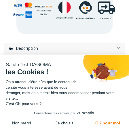
Description
Salut c'est DAGOMA...
les Cookies !
On a attendu d'être sûrs que le contenu de
ce site vous intéresse avant de vous
L'expertise de la fabrication additive francaise, au service de vos
déranger, mais on aimerait bien vous accompagner pendant votre
projets.
visite...
C'est OK pour vous ?
TISSEL
Consentements certifiés par
84 avenue de la Fosse aux Chenes
ADD TO CART
Non merci
Je choisis
OK pour moi
59100 Roubaix, France