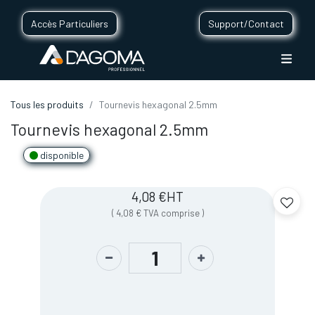
Accès Particuliers
Support/Contact
Tous les produits
Tournevis hexagonal 2.5mm
Tournevis hexagonal 2.5mm
disponible
4,08
€
HT
(
4,08
€
TVA comprise
)