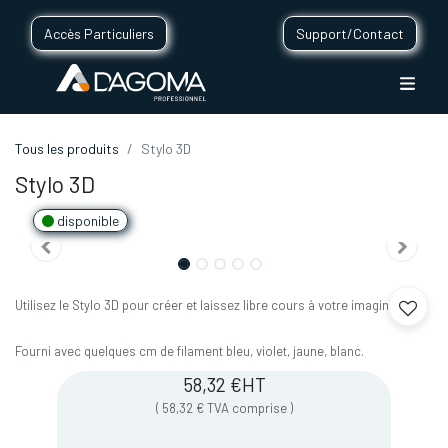
Accès Particuliers
Support/Contact
Tous les produits
Stylo 3D
Stylo 3D
disponible
Utilisez le Stylo 3D pour créer et laissez libre cours à votre imagination !
Fourni avec quelques cm de filament bleu, violet, jaune, blanc.
58,32
€
HT
(
58,32
€
TVA comprise
)