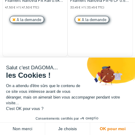
Filament Nanovia PA Rail 0.5kg
Filament Nanovia PA-6 CF 0.5kg
1.75mm Noir
1.75mm Noir
47,50
€
HT
(
47,50
€
TTC)
33,45
€
HT
(
33,45
€
TTC)
A la demande
A la demande
Salut c'est DAGOMA...
les Cookies !
On a attendu d'être sûrs que le contenu de
ce site vous intéresse avant de vous
déranger, mais on aimerait bien vous accompagner pendant votre
visite...
C'est OK pour vous ?
Consentements certifiés par
Non merci
Je choisis
OK pour moi
Filament Nanovia PA-6 0.5kg
Filament Nanovia Istroflex 0.5kg