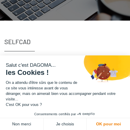
SELFCAD
Selfcad est un logiciel de modélisation 100% en ligne. Il n'y a rien à
Salut c'est DAGOMA...
télécharger : inscrivez-vous et c’est parti ! Ce logiciel permet des
les Cookies !
réglages avancés qui conviendront à ceux ayant le soucis de détails et la
On a attendu d'être sûrs que le contenu de
nécessité d'un grand degrés de précision dans les créations.
ce site vous intéresse avant de vous
déranger, mais on aimerait bien vous accompagner pendant votre
visite...
Profitez d'une licence d'une durée de 6 mois à Selfcad avec
C'est OK pour vous ?
nos imprimantes 3D Magis et Disco Ultimate.
Consentements certifiés par
Non merci
Je choisis
OK pour moi