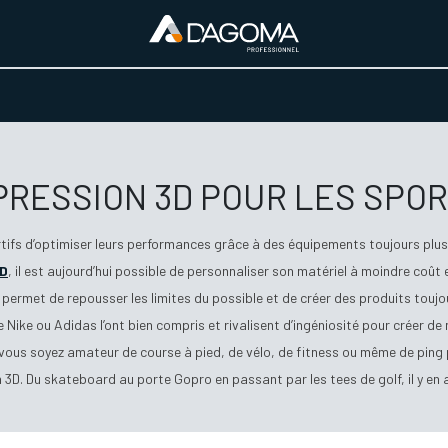
URS D'ACTIVITÉ
REALISATIONS
A PROPOS
BOUTIQUE
MPRESSION 3D POUR LES SPOR
tifs d’optimiser leurs performances grâce à des équipements toujours plus 
3D
, il est aujourd’hui possible de personnaliser son matériel à moindre coût
permet de repousser les limites du possible et de créer des produits toujo
Nike ou Adidas l’ont bien compris et rivalisent d’ingéniosité pour créer de 
ue vous soyez amateur de course à pied, de vélo, de fitness ou même de ping
 3D. Du skateboard au porte Gopro en passant par les tees de golf, il y en 