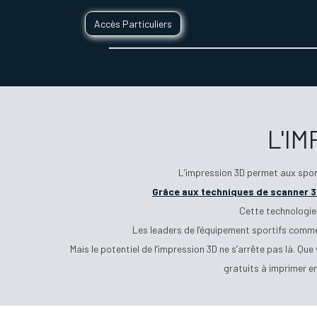
Accès Particuliers
SERVICES D'IMPRESSION 3D
SECTE
L'I
L’impression 3D permet aux spor
Grâce aux techniques de scanner 
Cette technologie 
Les leaders de l’équipement sportifs comme 
Mais le potentiel de l’impression 3D ne s’arrête pas là. Q
gratuits à imprimer en