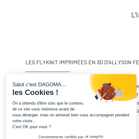
L’
LES FLYKNIT IMPRIMÉES EN 3D D’ALLYSON FE
Salut c'est DAGOMA...
L’impression 3D est de plus en plus utilisée pour l’équip
les Cookies !
développé des chaussures d'athlétisme, les Flyknit dont 
imprimée en 3D afin que la sprinteuse Allyson Felix puis
On a attendu d'être sûrs que le contenu
de ce site vous intéresse avant de
aux JO de Rio en 2016. Cette technologie permet un meill
vous déranger, mais on aimerait bien vous accompagner pendant
meilleure adaptation de la chaussure à l’athlète.
votre visite...
C'est OK pour vous ?
Consentements certifiés par