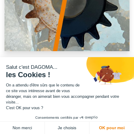
Salut c'est DAGOMA...
les Cookies !
L'obsolescence et la réparabilité de nos objets / outils sont depuis
toujours au cœur des préoccupations de DAGOMA. Que ce soit
On a attendu d'être sûrs que le contenu de
concernant les imprimantes que nous concevons ou les messages
ce site vous intéresse avant de vous
que nous souhaitons transmettre, nous mettons un point d'honneur
déranger, mais on aimerait bien vous accompagner pendant votre
visite...
à promouvoir la durabilité et la réparabilité des produits.
C'est OK pour vous ?
Consentements certifiés par
Non merci
Je choisis
OK pour moi