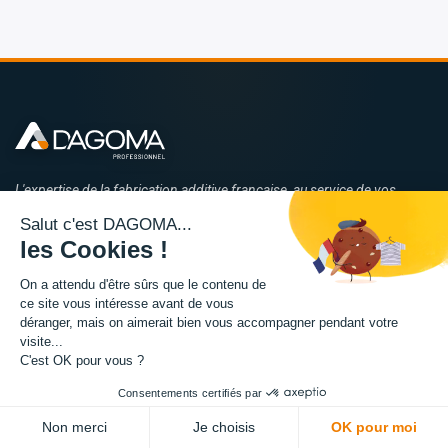
L'expertise de la fabrication additive francaise, au service de vos
projets.
Salut c'est DAGOMA...
les Cookies !
TISSEL
84 avenue de la Fosse aux Chenes
On a attendu d'être sûrs que le contenu de
ce site vous intéresse avant de vous
59100 Roubaix, France
déranger, mais on aimerait bien vous accompagner pendant votre
visite...
hello@dagoma3d.com
EMAIL :
C'est OK pour vous ?
+33 7 81 53 42 11 (14h-17h)
TEL :
Consentements certifiés par
Non merci
Je choisis
OK pour moi