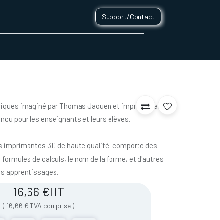
Support/Contact
0
CONTACT
triques imaginé par Thomas Jaouen et imprimé par
nçu pour les enseignants et leurs élèves.
es imprimantes 3D de haute qualité, comporte des
 formules de calculs, le nom de la forme, et d'autres
es apprentissages.
16,66
€
HT
(
16,66
€
TVA comprise
)