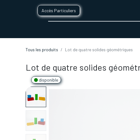
Accès Particuliers
SERVICES D'IMPRESSION 3D
SECTE
Tous les produits
Lot de quatre solides géométriques
Lot de quatre solides géomét
disponible