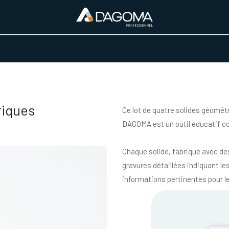
URS D'ACTIVITÉ
REALISATIONS
A PROPOS
BOUTIQUE
riques
Ce lot de quatre solides géomé
DAGOMA est un outil éducatif co
Chaque solide, fabriqué avec d
gravures détaillées indiquant les
informations pertinentes pour l