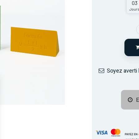
03
Jour
Soyez averti 
E