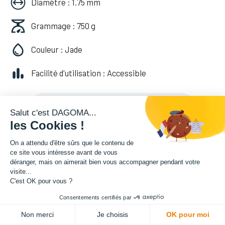
Diamètre : 1.75 mm
Grammage : 750 g
Couleur : Jade
Facilité d'utilisation : Accessible
20,82
€
HT
(
20,82
€
TVA comprise
)
Salut c'est DAGOMA...
les Cookies !
On a attendu d'être sûrs que le contenu de
ce site vous intéresse avant de vous
déranger, mais on aimerait bien vous accompagner pendant votre
visite...
C'est OK pour vous ?
Consentements certifiés par
ADD TO CART
Non merci
Je choisis
OK pour moi