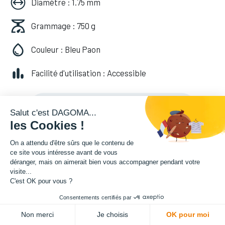
Diamètre : 1.75 mm
Grammage : 750 g
Couleur : Bleu Paon
Facilité d'utilisation : Accessible
20,82
€
HT
(
20,82
€
TVA comprise
)
Salut c'est DAGOMA...
les Cookies !
On a attendu d'être sûrs que le contenu de
ce site vous intéresse avant de vous
déranger, mais on aimerait bien vous accompagner pendant votre
visite...
C'est OK pour vous ?
Consentements certifiés par
ADD TO CART
Non merci
Je choisis
OK pour moi