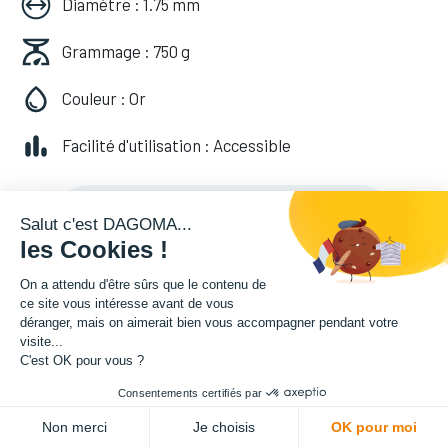
Diamètre : 1.75 mm
Grammage : 750 g
Couleur : Or
Facilité d'utilisation : Accessible
20,82
€
HT
(
20,82
€
TVA comprise
)
Salut c'est DAGOMA...
les Cookies !
On a attendu d'être sûrs que le contenu de
ce site vous intéresse avant de vous
déranger, mais on aimerait bien vous accompagner pendant votre
visite...
C'est OK pour vous ?
Consentements certifiés par
ADD TO CART
Non merci
Je choisis
OK pour moi