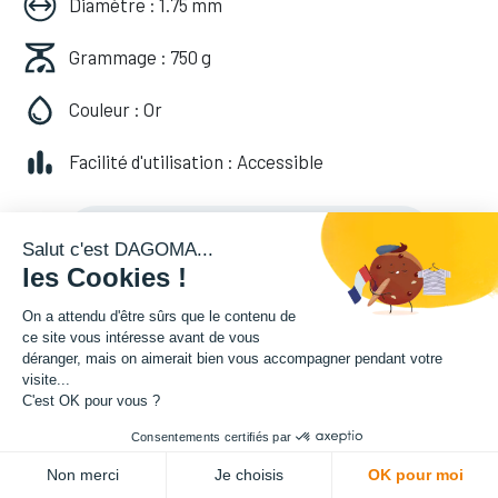
Diamètre : 1.75 mm
Grammage : 750 g
Couleur : Or
Facilité d'utilisation : Accessible
20,82
€
HT
(
20,82
€
TVA comprise
)
Salut c'est DAGOMA...
les Cookies !
On a attendu d'être sûrs que le contenu de
ce site vous intéresse avant de vous
déranger, mais on aimerait bien vous accompagner pendant votre
visite...
C'est OK pour vous ?
Consentements certifiés par
ADD TO CART
Non merci
Je choisis
OK pour moi