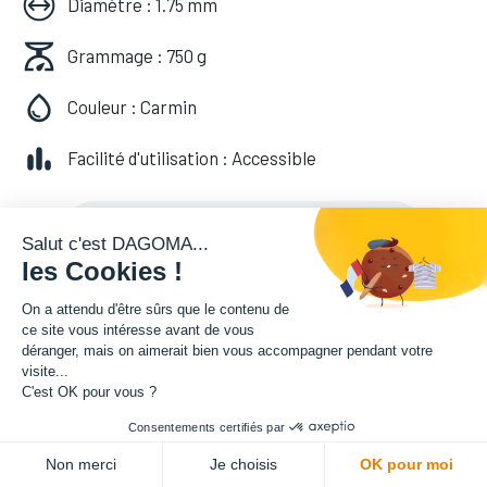
Diamètre : 1.75 mm
Grammage : 750 g
Couleur : Carmin
Facilité d'utilisation : Accessible
20,82
€
HT
(
20,82
€
TVA comprise
)
Salut c'est DAGOMA...
les Cookies !
On a attendu d'être sûrs que le contenu de
ce site vous intéresse avant de vous
déranger, mais on aimerait bien vous accompagner pendant votre
visite...
C'est OK pour vous ?
Consentements certifiés par
ADD TO CART
Non merci
Je choisis
OK pour moi