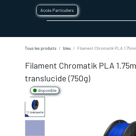
Accès Particuliers
SERVICES D'IMPRESSION 3D
SECTE
Tous les produits
bleu
Filament Chromatik PLA 1.75mm 
Filament Chromatik PLA 1.75m
translucide (750g)
disponible