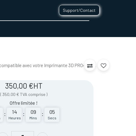
Support/Contact
0
CONTACT
 compatible avec votre Imprimante 3D PRO430 de
350,00
€
HT
(
350,00
€
TVA comprise
)
Offre limitée !
14
09
05
:
:
:
s
Heures
Mins
Secs