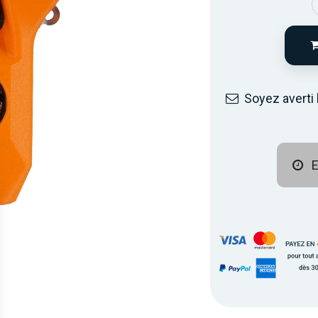
Soyez averti 
E