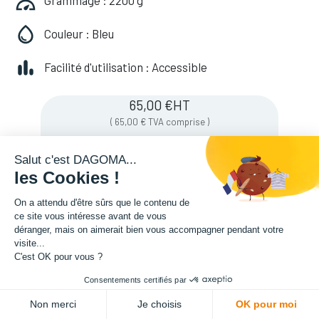
Grammage : 2200 g
Couleur : Bleu
Facilité d'utilisation : Accessible
65,00
€
HT
(
65,00
€
TVA comprise
)
Salut c'est DAGOMA...
les Cookies !
Soyez averti lorsque le produit est de
nouveau en stock
On a attendu d'être sûrs que le contenu de
ce site vous intéresse avant de vous
déranger, mais on aimerait bien vous accompagner pendant votre
visite...
Enregistrer pour plus tard
C'est OK pour vous ?
Consentements certifiés par
Non merci
Je choisis
OK pour moi