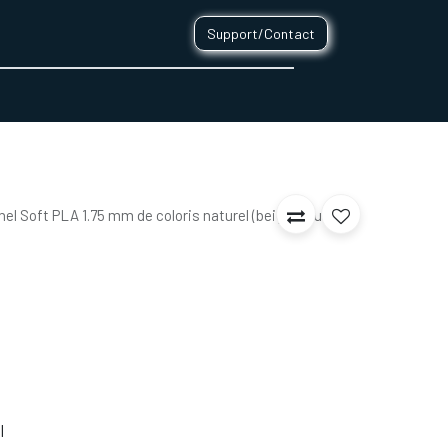
Support/Contact
0
CONTACT
el Soft PLA 1.75 mm de coloris naturel (beige) vous est
l