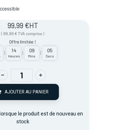
 Accessible
99,99
€
HT
(
99,99
€
TVA comprise
)
14
09
05
:
:
:
s
Heures
Mins
Secs
AJOUTER AU PANIER
lorsque le produit est de nouveau en
stock