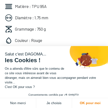
Matière : TPU 95A
Diamètre : 1.75 mm
Grammage : 750 g
Couleur : Rouge
Facilité d'utilisation : Intermédiaire
Salut c'est DAGOMA...
les Cookies !
28,70
€
HT
On a attendu d'être sûrs que le contenu de
(
34,44
€
TVA comprise
)
ce site vous intéresse avant de vous
déranger, mais on aimerait bien vous accompagner pendant votre
visite...
C'est OK pour vous ?
Consentements certifiés par
ADD TO CART
Non merci
Je choisis
OK pour moi