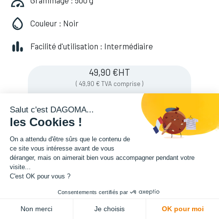
Grammage : 500 g
Couleur : Noir
Facilité d'utilisation : Intermédiaire
49,90
€
HT
(
49,90
€
TVA comprise
)
Salut c'est DAGOMA...
les Cookies !
On a attendu d'être sûrs que le contenu de
ce site vous intéresse avant de vous
déranger, mais on aimerait bien vous accompagner pendant votre
visite...
C'est OK pour vous ?
Consentements certifiés par
ADD TO CART
Non merci
Je choisis
OK pour moi
Description