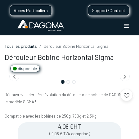
Accès Particuliers
Support/Contact
Tous les produits
Dérouleur Bobine Horizontal Sigma
Dérouleur Bobine Horizontal Sigma
disponible
Découvrez la dernière évolution du dérouleur de bobine de DAGOMA, avec
le modèle SIGMA !
Compatible avec les bobines de 250g, 750g et 2,3Kg
4,08
€
HT
(
4,08
€
TVA comprise
)