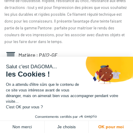
terme de robustesse. Rigidité, résistance au choc, résistance aux effets
de tractions : tout y est pour l'impression des pièces que vous souhaitez
les plus durables et rigides possible. Ce filament réputé technique est
donc pour les connaisseurs. Il présente l'avantage d'une teinte faisant
partie de la gamme Pantone : parfaite pour maitriser le rendu des
couleurs de vos impressions, pour les associer avec d'autres objets et
pour les faire durer dans le temps.
Matière : PA12-GF
Salut c'est DAGOMA...
Diamètre : 1.75 mm
les Cookies !
Grammage : 3000 g
On a attendu d'être sûrs que le contenu de
ce site vous intéresse avant de vous
déranger, mais on aimerait bien vous accompagner pendant votre
Couleur : Cappuccino
visite...
C'est OK pour vous ?
Facilité d'utilisation : Intermédiaire
Consentements certifiés par
341,67
€
HT
Non merci
Je choisis
OK pour moi