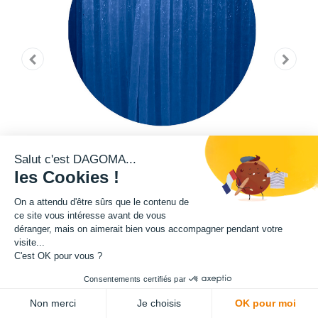
Salut c'est DAGOMA...
les Cookies !
On a attendu d'être sûrs que le contenu de
ce site vous intéresse avant de vous
déranger, mais on aimerait bien vous accompagner pendant votre
visite...
Cette bobine de filament de la teinte Pantone 2935 C fait partie de notre
C'est OK pour vous ?
gamme de filament PRO. Grâce à un ajout de microfibre de verre dans sa
Consentements certifiés par
composition, ce filament présente une exceptionnelle qualité en terme de
robustesse. Rigidité, résistance au choc, résistance aux effets de
Non merci
Je choisis
OK pour moi
tractions : tout y est pour l'impression des pièces que vous souhaitez les