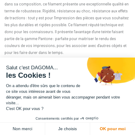
dans sa composition, ce filament présente une exceptionnelle qualité en
terme de robustesse. Rigidité, résistance au choc, résistance aux effets
de tractions : tout y est pour l'impression des pièces que vous souhaitez
les plus durables et rigides possible. Ce filament réputé technique est
donc pour les connaisseurs. Il présente l'avantage d'une teinte faisant
partie de la gamme Pantone : parfaite pour maitriser le rendu des
couleurs de vos impressions, pour les associer avec d'autres objets et
pour les faire durer dans le temps.
Matière : PA12-GF
Salut c'est DAGOMA...
les Cookies !
Diamètre : 1.75 mm
On a attendu d'être sûrs que le contenu de
ce site vous intéresse avant de vous
Grammage : 1800 g
déranger, mais on aimerait bien vous accompagner pendant votre
visite...
Couleur : Vert Pomme
C'est OK pour vous ?
Consentements certifiés par
Facilité d'utilisation : Intermédiaire
Non merci
Je choisis
OK pour moi