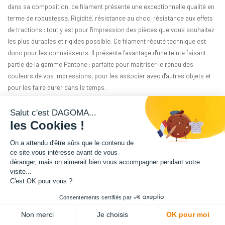
dans sa composition, ce filament présente une exceptionnelle qualité en
terme de robustesse. Rigidité, résistance au choc, résistance aux effets
de tractions : tout y est pour l'impression des pièces que vous souhaitez
les plus durables et rigides possible. Ce filament réputé technique est
donc pour les connaisseurs. Il présente l'avantage d'une teinte faisant
partie de la gamme Pantone : parfaite pour maitriser le rendu des
couleurs de vos impressions, pour les associer avec d'autres objets et
pour les faire durer dans le temps.
Matière : PA12-GF
Salut c'est DAGOMA...
les Cookies !
Diamètre : 1.75 mm
On a attendu d'être sûrs que le contenu de
ce site vous intéresse avant de vous
Grammage : 1800 g
déranger, mais on aimerait bien vous accompagner pendant votre
visite...
Couleur : Jaune Soleil
C'est OK pour vous ?
Consentements certifiés par
Facilité d'utilisation : Intermédiaire
Non merci
Je choisis
OK pour moi